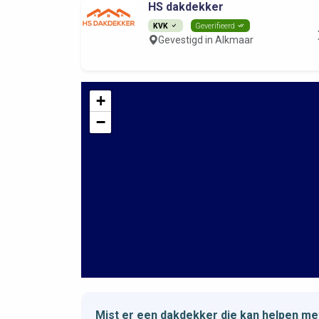
HS dakdekker
KVK
Geverifieerd
Gevestigd in Alkmaar
+
−
Mist er een dakdekker die kan helpen m