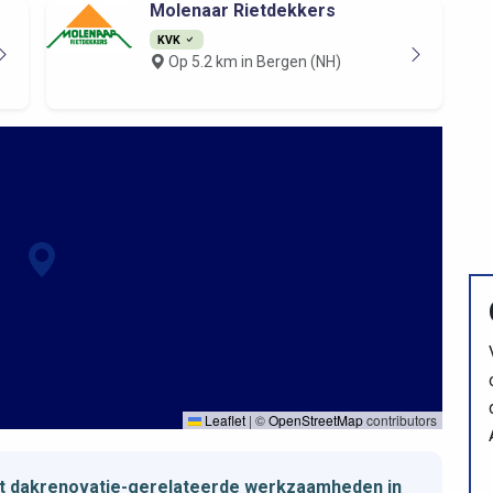
Molenaar Rietdekkers
KVK
Op 5.2 km in Bergen (NH)
Leaflet
|
©
OpenStreetMap
contributors
et dakrenovatie-gerelateerde werkzaamheden in