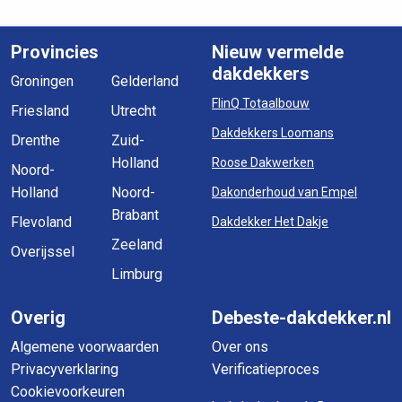
Provincies
Nieuw vermelde
dakdekkers
Groningen
Gelderland
FlinQ Totaalbouw
Friesland
Utrecht
Dakdekkers Loomans
Drenthe
Zuid-
Holland
Roose Dakwerken
Noord-
Holland
Noord-
Dakonderhoud van Empel
Brabant
Flevoland
Dakdekker Het Dakje
Zeeland
Overijssel
Limburg
Overig
Debeste-dakdekker.nl
Algemene voorwaarden
Over ons
Privacyverklaring
Verificatieproces
Cookievoorkeuren