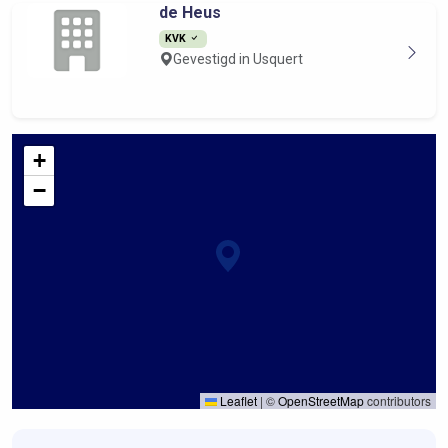
de Heus
KVK
Gevestigd in Usquert
+
−
Leaflet
|
©
OpenStreetMap
contributors