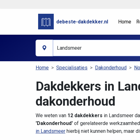
debeste-dakdekker.nl
Home
R
Home
Specialisaties
Dakonderhoud
No
Dakdekkers in Lan
dakonderhoud
We weten van
12 dakdekkers
in Landsmeer dat
'Dakonderhoud'
of gerelateerde werkzaamhede
in Landsmeer
hierbij niet kunnen helpen, maar d