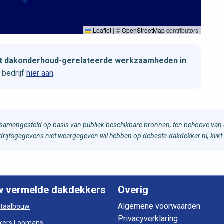
Leaflet
|
©
OpenStreetMap
contributors
met dakonderhoud-gerelateerde werkzaamheden in
 bedrijf
hier aan
.
samengesteld op basis van publiek beschikbare bronnen, ten behoeve van d
bedrijfsgegevens niet weergegeven wil hebben op debeste-dakdekker.nl, klikt
w vermelde dakdekkers
Overig
Algemene voorwaarden
otaalbouw
Privacyverklaring
kers Loomans