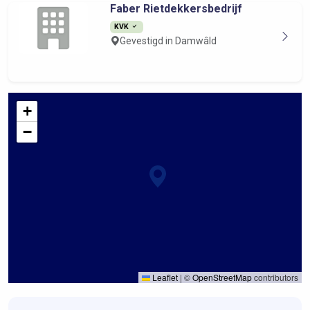
Faber Rietdekkersbedrijf
KVK
Gevestigd in Damwâld
+
−
Leaflet
|
©
OpenStreetMap
contributors