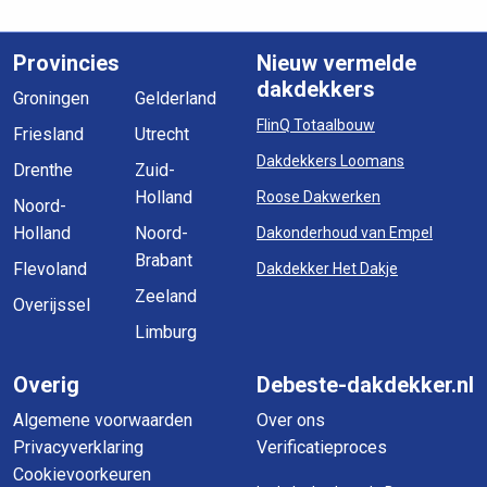
Provincies
Nieuw vermelde
dakdekkers
Groningen
Gelderland
FlinQ Totaalbouw
Friesland
Utrecht
Dakdekkers Loomans
Drenthe
Zuid-
Holland
Roose Dakwerken
Noord-
Holland
Noord-
Dakonderhoud van Empel
Brabant
Flevoland
Dakdekker Het Dakje
Zeeland
Overijssel
Limburg
Overig
Debeste-dakdekker.nl
Algemene voorwaarden
Over ons
Privacyverklaring
Verificatieproces
Cookievoorkeuren