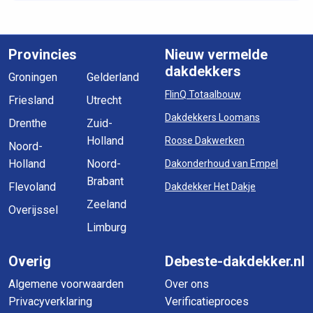
Provincies
Nieuw vermelde
dakdekkers
Groningen
Gelderland
FlinQ Totaalbouw
Friesland
Utrecht
Dakdekkers Loomans
Drenthe
Zuid-
Holland
Roose Dakwerken
Noord-
Holland
Noord-
Dakonderhoud van Empel
Brabant
Flevoland
Dakdekker Het Dakje
Zeeland
Overijssel
Limburg
Overig
Debeste-dakdekker.nl
Algemene voorwaarden
Over ons
Privacyverklaring
Verificatieproces