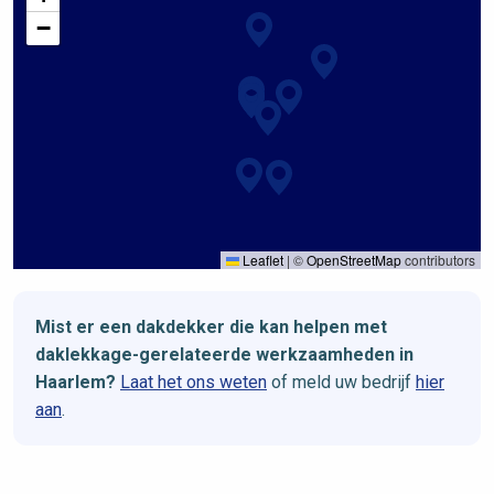
−
Leaflet
|
©
OpenStreetMap
contributors
Mist er een dakdekker die kan helpen met
daklekkage-gerelateerde werkzaamheden in
Haarlem?
Laat het ons weten
of meld uw bedrijf
hier
aan
.