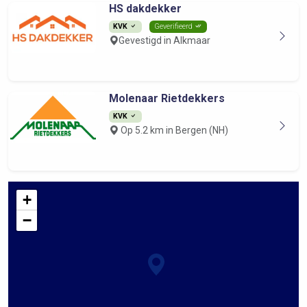
HS dakdekker
KVK
Geverifieerd
Gevestigd in Alkmaar
Molenaar Rietdekkers
KVK
Op 5.2 km in Bergen (NH)
+
−