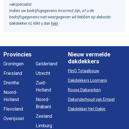
vakspecialist.
Indien uw bedrijfsgegevens incorrect zijn, of u de
bedrijfsgegevens niet weergegeven wil hebben op debeste-
dakdekker.nl, klikt u dan
hier
.
Provincies
Nieuw vermelde
dakdekkers
Groningen
Gelderland
FlinQ Totaalbouw
Friesland
Utrecht
Dakdekkers Loomans
Drenthe
Zuid-
Holland
Roose Dakwerken
Noord-
Holland
Noord-
Dakonderhoud van Empel
Brabant
Flevoland
Dakdekker Het Dakje
Zeeland
Overijssel
Limburg