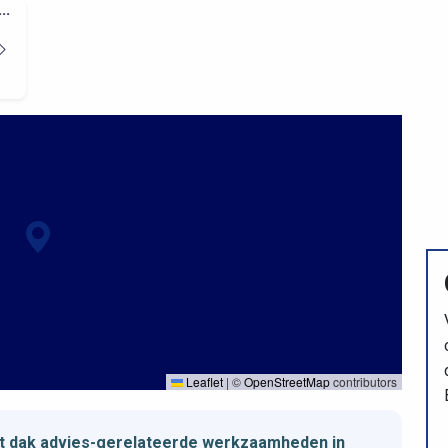
..
Leaflet
|
©
OpenStreetMap
contributors
et dak advies-gerelateerde werkzaamheden in