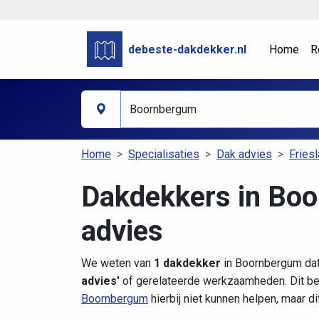
debeste-dakdekker.nl
Home
R
Home
Specialisaties
Dak advies
Fries
Dakdekkers in Bo
advies
We weten van
1 dakdekker
in Boornbergum dat
advies'
of gerelateerde werkzaamheden. Dit be
Boornbergum
hierbij niet kunnen helpen, maar d