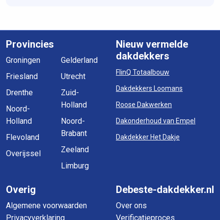
Provincies
Nieuw vermelde
dakdekkers
Groningen
Gelderland
FlinQ Totaalbouw
Friesland
Utrecht
Dakdekkers Loomans
Drenthe
Zuid-
Holland
Roose Dakwerken
Noord-
Holland
Noord-
Dakonderhoud van Empel
Brabant
Flevoland
Dakdekker Het Dakje
Zeeland
Overijssel
Limburg
Overig
Debeste-dakdekker.nl
Algemene voorwaarden
Over ons
Privacyverklaring
Verificatieproces