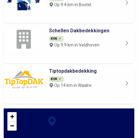
Op 9.4 km in Boxtel
Schellen Dakbedekkingen
KVK
Op 9.9 km in Veldhoven
Tiptopdakbedekking
KVK
Op 14 km in Waalre
+
−