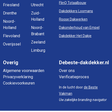
FlinQ Totaalbouw
Friesland
Utrecht
Dakdekkers Loomans
Drenthe
Zuid-
Holland
Roose Dakwerken
Noord-
Holland
Noord-
Dakonderhoud van Empel
Brabant
Flevoland
Dakdekker Het Dakje
Zeeland
Overijssel
Limburg
Overig
Debeste-dakdekker.nl
Algemene voorwaarden
Over ons
Privacyverklaring
Verificatieproces
Cookievoorkeuren
In de lucht door
de Beste
Vakman
Uw zakelijke branding navigator